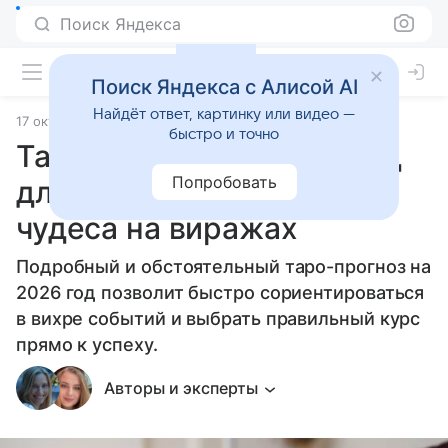
Поиск Яндекса
Поиск Яндекса с Алисой AI
Найдёт ответ, картинку или видео —
17 октября 2025
Источник:
Гороскопы Mail
Статьи
быстро и точно
Таро-прогноз на 2026 год
Попробовать
для всех знаков зодиака:
чудеса на виражах
Подробный и обстоятельный таро-прогноз на
2026 год позволит быстро сориентироваться
в вихре событий и выбрать правильный курс
прямо к успеху.
Авторы и эксперты