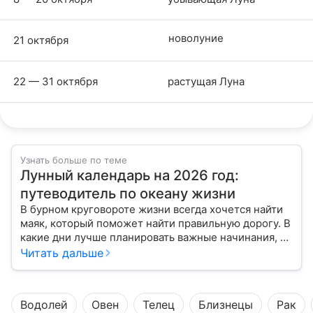
новолуние
21 октября
22 — 31 октября
растущая Луна
Узнать больше по теме
Лунный календарь на 2026 год:
путеводитель по океану жизни
В бурном круговороте жизни всегда хочется найти
маяк, который поможет найти правильную дорогу. В
какие дни лучше планировать важные начинания, а
когда стоит уделить больше внимания
Читать дальше
собственному внутреннему миру, подскажет
лунный календарь на 2026 год.
Водолей
Овен
Телец
Близнецы
Рак