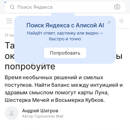
Поиск Яндекса
Поиск Яндекса с Алисой AI
Найдёт ответ, картинку или видео —
17 октября 2025
Источник:
Гороскопы Mail
Статьи
быстро и точно
Таро-прогноз на 18
Попробовать
октября 2025 года: хотя бы
попробуйте
Время необычных решений и смелых
поступков. Найти баланс между интуицией и
здравым смыслом помогут карты Луна,
Шестерка Мечей и Восьмерка Кубков.
Андрей Шатров
Автор Гороскопы Mail