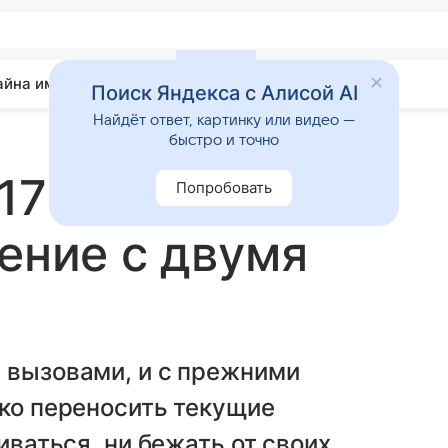
айна имени
Гадания
Статьи
Приметы
Поиск Яндекса с Алисой AI
Найдёт ответ, картинку или видео —
быстро и точно
17 октября
Попробовать
нение с двумя
 вызовами, и с прежними
гко переносить текущие
иваться, ни бежать от своих