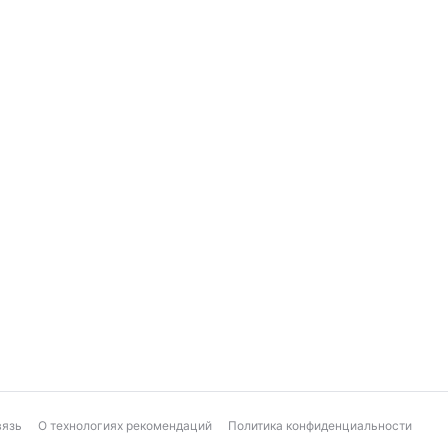
Козерог
Рыбы
Ежедневный финансовый гороскоп
вязь
О технологиях рекомендаций
Политика конфиденциальности