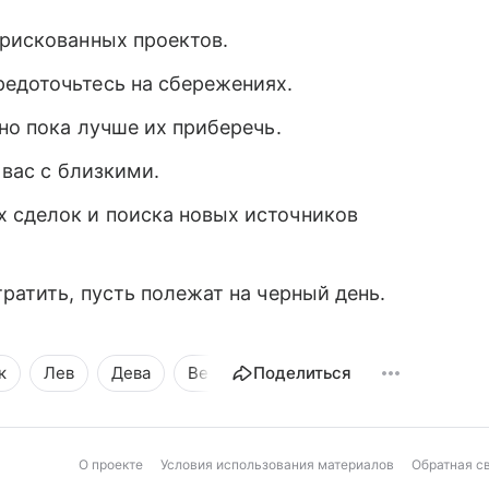
 рискованных проектов.
редоточьтесь на сбережениях.
но пока лучше их приберечь.
 вас с близкими.
 сделок и поиска новых источников
ратить, пусть полежат на черный день.
к
Лев
Дева
Весы
Поделиться
Скорпион
Стрелец
О проекте
Условия использования материалов
Обратная с