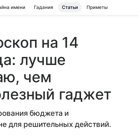
айна имени
Гадания
Статьи
Приметы
скоп на 14
да: лучше
аю, чем
олезный гаджет
ирования бюджета и
не для решительных действий.