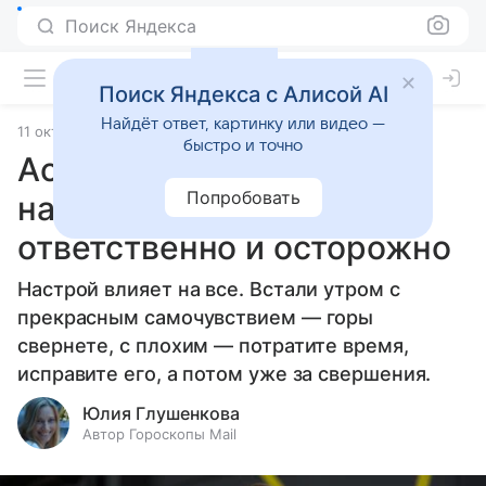
Поиск Яндекса
Поиск Яндекса с Алисой AI
Найдёт ответ, картинку или видео —
11 октября 2025
Источник:
Гороскопы Mail
Статьи
быстро и точно
Астрологические советы
Попробовать
на 12 октября 2025:
ответственно и осторожно
Настрой влияет на все. Встали утром с
прекрасным самочувствием — горы
свернете, с плохим — потратите время,
исправите его, а потом уже за свершения.
Юлия Глушенкова
Автор Гороскопы Mail