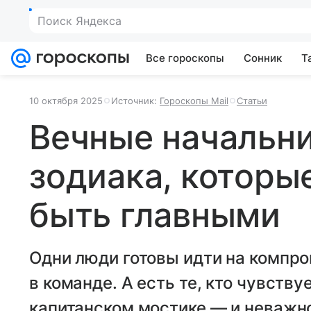
Поиск Яндекса
Все гороскопы
Сонник
Т
10 октября 2025
Источник:
Гороскопы Mail
Статьи
Вечные начальни
зодиака, которые
быть главными
Одни люди готовы идти на компр
в команде. А есть те, кто чувству
капитанском мостике — и неважно