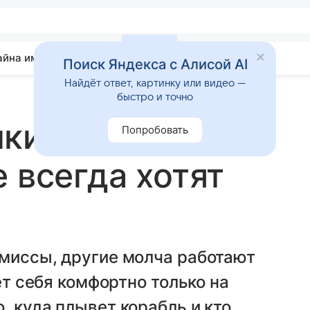
айна имени
Гадания
Статьи
Приметы
Поиск Яндекса с Алисой AI
Найдёт ответ, картинку или видео —
быстро и точно
ки: 3 знака
Попробовать
 всегда хотят
омиссы, другие молча работают
ет себя комфортно только на
, куда плывет корабль и кто