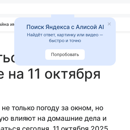
айна имени
Гадания
Статьи
Приметы
Поиск Яндекса с Алисой AI
Найдёт ответ, картинку или видео —
быстро и точно
ься сегодня:
Попробовать
 на 11 октября
не только погоду за окном, но
мую влияют на домашние дела и
аться сегодня, 11 октября 2025