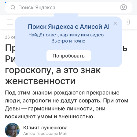
Поиск Яндекса
Поиск Яндекса с Алисой AI
Найдёт ответ, картинку или видео —
26 сентября 2025
Источник:
Гороскопы Mail
Статьи
быстро и точно
Принцесса родилась: дочь
Попробовать
Рианны — Дева по
гороскопу, а это знак
женственности
Под этим знаком рождаются прекрасные
люди, астрологи не дадут соврать. При этом
Девы — гармоничные личности, они
восхищают умом и внешностью.
Юлия Глушенкова
Автор Гороскопы Mail