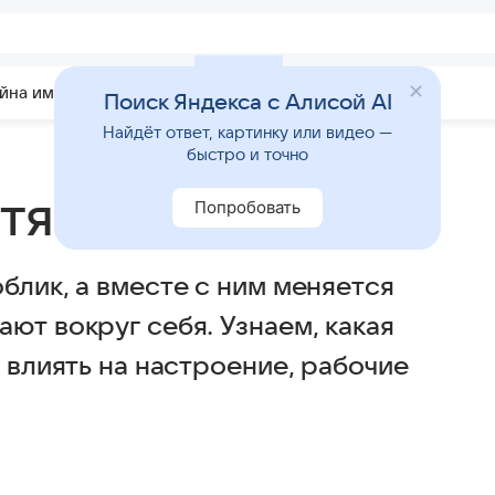
йна имени
Гадания
Статьи
Приметы
Поиск Яндекса с Алисой AI
Найдёт ответ, картинку или видео —
быстро и точно
тября 2025 года
Попробовать
блик, а вместе с ним меняется
ют вокруг себя. Узнаем, какая
т влиять на настроение, рабочие