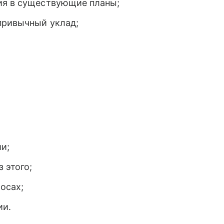
ия в существующие планы;
привычный уклад;
ии;
 этого;
осах;
ии.