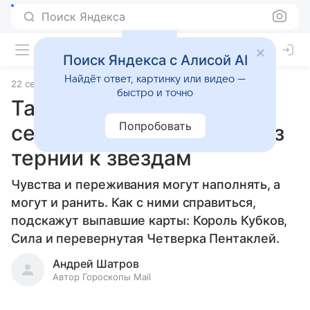
Поиск Яндекса
Поиск Яндекса с Алисой AI
Найдёт ответ, картинку или видео —
22 сентября 2025
Источник:
Гороскопы Mail
Статьи
быстро и точно
Таро-прогноз на 23
Попробовать
сентября 2025 года: через
тернии к звездам
Чувства и переживания могут наполнять, а
могут и ранить. Как с ними справиться,
подскажут выпавшие карты: Король Кубков,
Сила и перевернутая Четверка Пентаклей.
Андрей Шатров
Автор Гороскопы Mail